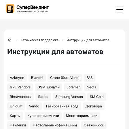
Техническая поддержка
Инструкции для автоматов
Инструкции для автоматов
Azkoyen
Bianchi
Crane (Sure Vend)
FAS
GPE Vendors
GSM-модули
Jofemar
Necta
Rheavendors
Saeco
Samsung Venson
SM Coin
Unicum
Vendo
Газированная вода
Договора
Карты
Купюроприемники
Монетоприемники
Наклейки
Настольные кофемашины
Свежий сок