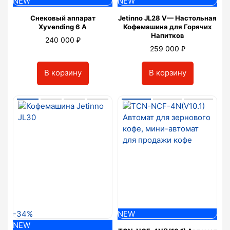
NEW
NEW
Снековый аппарат
Jetinno JL28 V— Настольная
Xyvending 6 A
Кофемашина для Горячих
Напитков
₽
240 000
₽
259 000
В корзину
В корзину
-34%
NEW
NEW