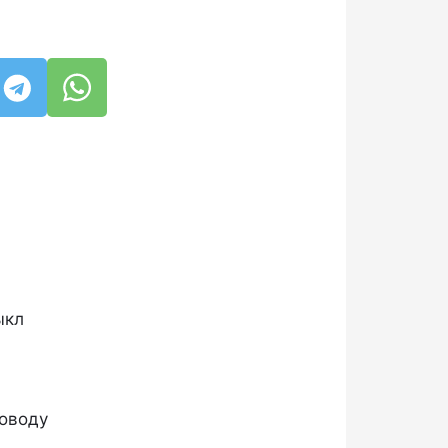
ыкл
оводу