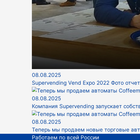
08.08.2025
Supervending Vend Expo 2022 Фото отчет
08.08.2025
Компания Supervending запускает собс
08.08.2025
Теперь мы продаем новые торговые авт
Работаем по всей России