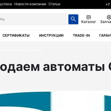
 успеха
Новости компании
Статьи
+7
Каталог
Запч
СЕРТИФИКАТЫ
ИНСТРУКЦИИ
TRADE-IN
ГАРАН
ы продаем автоматы Coffeemar
родаем автоматы 