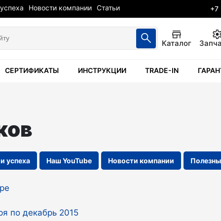
 успеха
Новости компании
Статьи
+7
Каталог
Запч
СЕРТИФИКАТЫ
ИНСТРУКЦИИ
TRADE-IN
ГАРАН
ков
и успеха
Наш YouTube
Новости компании
Полезны
бре
ря по декабрь 2015