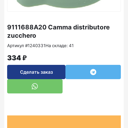
9111688A20 Camma distributore
zucchero
Артикул #1240331
На складе: 41
₽
334
Сделать заказ