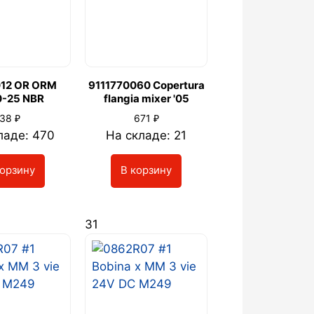
12 OR ORM
9111770060 Copertura
-25 NBR
flangia mixer '05
₽
₽
38
671
ладе: 470
На складе: 21
корзину
В корзину
31