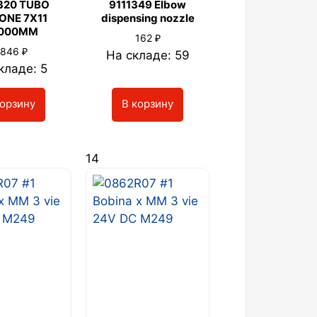
320 TUBO
9111349 Elbow
CONE 7X11
dispensing nozzle
2000MM
₽
162
₽
 846
На складе: 59
кладе: 5
корзину
В корзину
14