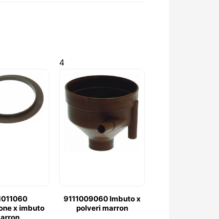
4
1011060
9111009060 Imbuto x
one x imbuto
polveri marron
arron