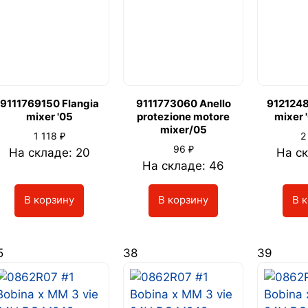
9111769150 Flangia
9111773060 Anello
912124
mixer '05
protezione motore
mixer 
mixer/05
₽
1 118
2
₽
96
На складе: 20
На ск
На складе: 46
В корзину
В корзину
В 
5
38
39