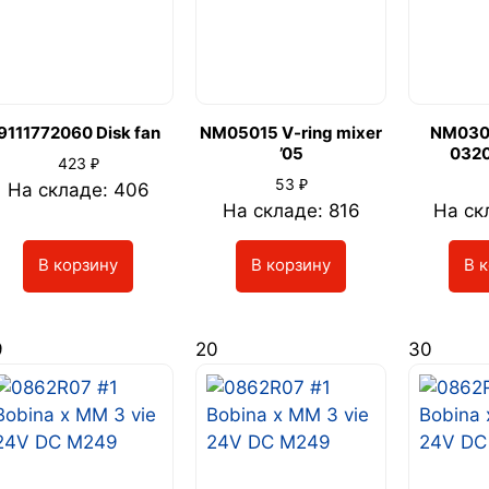
9111772060 Disk fan
NM05015 V-ring mixer
NM030
’05
0320
₽
423
₽
53
На складе: 406
На складе: 816
На ск
В корзину
В корзину
В 
9
20
30