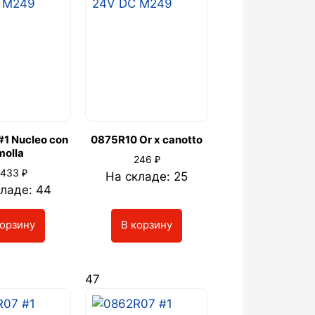
#1 Nucleo con
0875R10 Or x canotto
molla
₽
246
₽
 433
На складе: 25
ладе: 44
корзину
В корзину
47