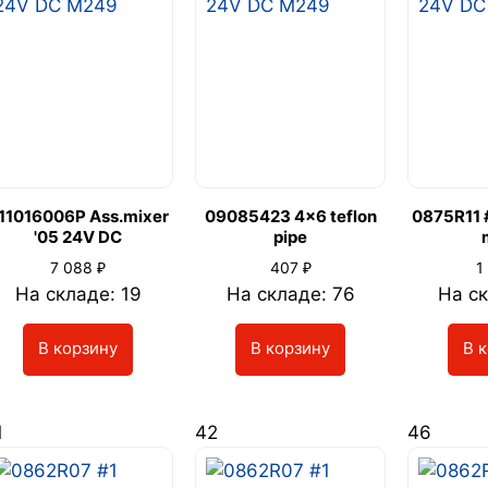
11016006P Ass.mixer
09085423 4x6 teflon
0875R11 
'05 24V DC
pipe
₽
₽
7 088
407
1
На складе: 19
На складе: 76
На ск
В корзину
В корзину
В 
1
42
46