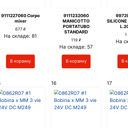
9111227060 Corpo
9111232060
9972
mixer
MANICOTTO
SILICONE
PORTATUBO
L.2
₽
677
STANDARD
1
На складе: 81
₽
119
На с
На складе: 57
В корзину
В корзину
В 
5
16
17