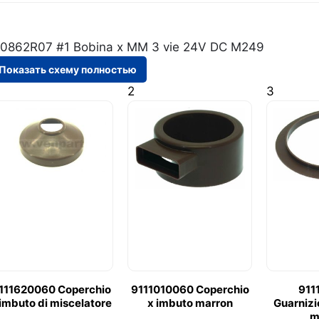
Показать схему полностью
2
3
111620060 Coperchio
9111010060 Coperchio
911
 imbuto di miscelatore
x imbuto marron
Guarnizi
m