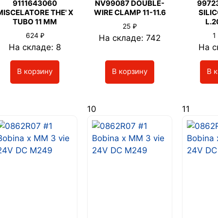
9111643060
NV99087 DOUBLE-
9972
MISCELATORE THE' X
WIRE CLAMP 11-11.6
SILI
TUBO 11 MM
L.
₽
25
₽
624
1
На складе: 742
На складе: 8
На с
В корзину
В корзину
В 
10
11