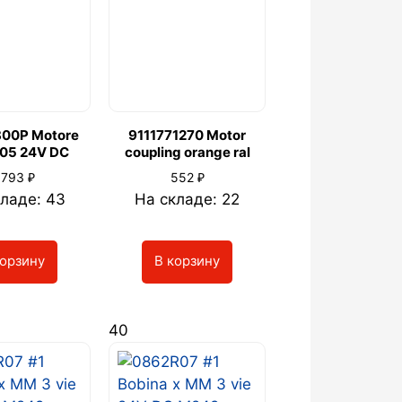
800P Motore
9111771270 Motor
'05 24V DC
coupling orange ral
₽
₽
 793
552
ладе: 43
На складе: 22
корзину
В корзину
40