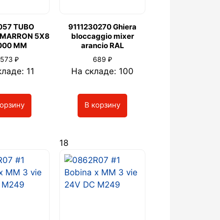
057 TUBO
9111230270 Ghiera
 MARRON 5X8
bloccaggio mixer
000 MM
arancio RAL
₽
₽
 573
689
кладе: 11
На складе: 100
корзину
В корзину
18