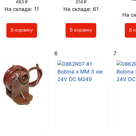
₽
₽
483
214
На складе: 11
На складе: 61
На ск
В корзину
В корзину
В 
6
7