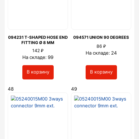
094231 T-SHAPED HOSE END
094571 UNION 90 DEGREES
FITTING Ø 8 MM
₽
86
₽
142
На складе: 24
На складе: 99
В корзину
В корзину
48
49