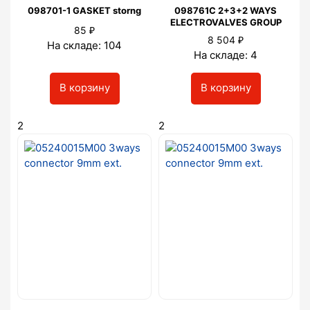
098701-1 GASKET storng
098761C 2+3+2 WAYS
ELECTROVALVES GROUP
₽
85
₽
8 504
На складе: 104
На складе: 4
В корзину
В корзину
2
2