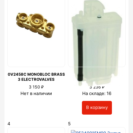
0V2458C MONOBLOC BRASS
0V1133 AIR-BREAK
3 ELECTROVALVES
ASSEMBLY
₽
₽
3 150
3 236
Нет в наличии
На складе: 16
В корзину
4
5