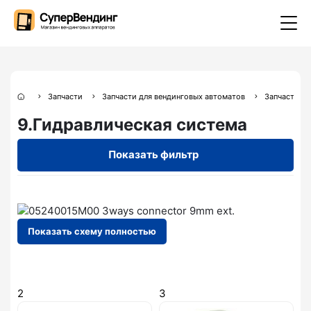
Запчасти
Запчасти для вендинговых автоматов
Запчасти дл
9.Гидравлическая система
Показать фильтр
Показать схему полностью
2
3