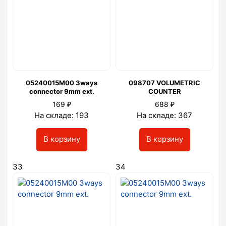
05240015M00 3ways
098707 VOLUMETRIC
connector 9mm ext.
COUNTER
₽
₽
169
688
На складе: 193
На складе: 367
В корзину
В корзину
33
34