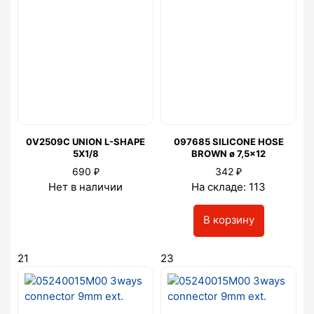
0V2509C UNION L-SHAPE
097685 SILICONE HOSE
5X1/8
BROWN ø 7,5x12
₽
₽
690
342
Нет в наличии
На складе: 113
В корзину
21
23