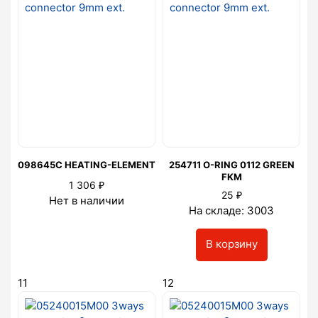
098645C HEATING-ELEMENT
254711 O-RING 0112 GREEN
FKM
₽
1 306
₽
25
Нет в наличии
На складе: 3003
В корзину
11
12