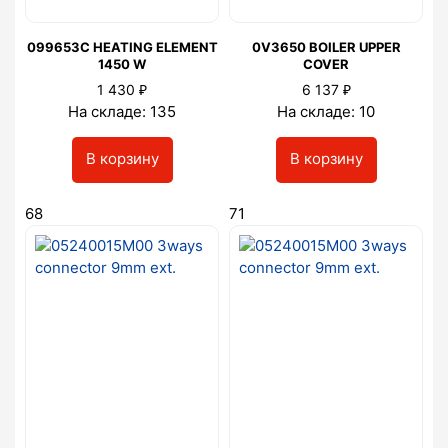
099653C HEATING ELEMENT
0V3650 BOILER UPPER
1450 W
COVER
₽
₽
1 430
6 137
На складе: 135
На складе: 10
В корзину
В корзину
68
71