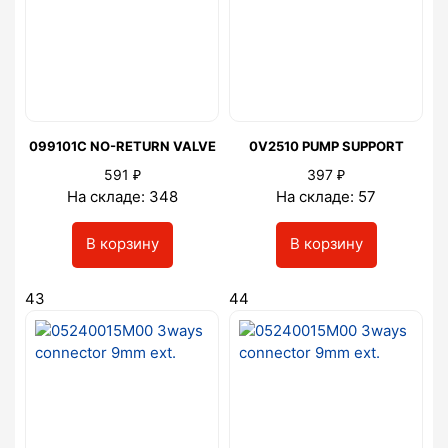
099101C NO-RETURN VALVE
0V2510 PUMP SUPPORT
₽
₽
591
397
На складе: 348
На складе: 57
В корзину
В корзину
43
44