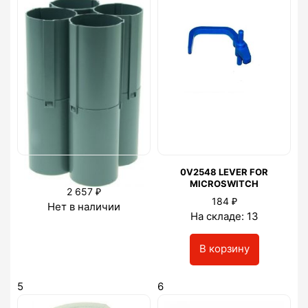
0V2552 CUP CONTAINER
0V2548 LEVER FOR
MICROSWITCH
₽
2 657
₽
184
Нет в наличии
На складе: 13
В корзину
5
6