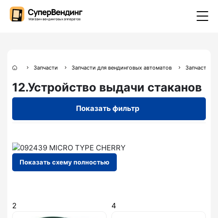
Запчасти
Запчасти для вендинговых автоматов
Запчасти дл
12.Устройство выдачи стаканов
Показать фильтр
Показать схему полностью
2
4