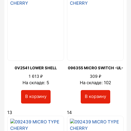
0V2541 LOWER SHELL
096355 MICRO SWITCH -UL-
₽
₽
1 613
309
На складе: 5
На складе: 102
В корзину
В корзину
13
14