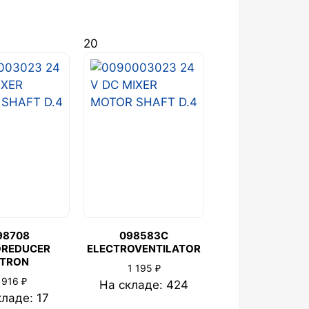
20
98708
098583C
REDUCER
ELECTROVENTILATOR
ITRON
₽
1 195
₽
 916
На складе: 424
кладе: 17