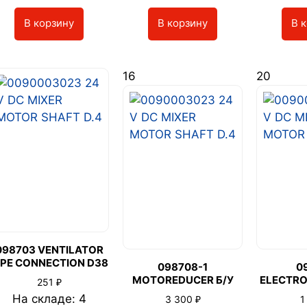
В корзину
В корзину
В 
16
20
098703 VENTILATOR
IPE CONNECTION D38
098708-1
0
MOTOREDUCER Б/У
ELECTRO
₽
251
На складе: 4
₽
3 300
1