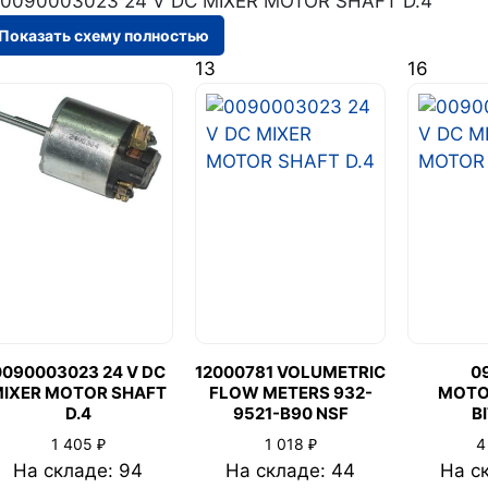
Показать схему полностью
13
16
0090003023 24 V DC
12000781 VOLUMETRIC
0
IXER MOTOR SHAFT
FLOW METERS 932-
MOTO
D.4
9521-B90 NSF
B
₽
₽
1 405
1 018
4
На складе: 94
На складе: 44
На с