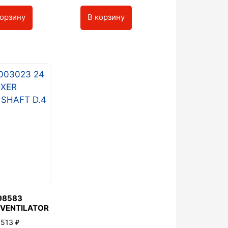
корзину
В корзину
98583
VENTILATOR
₽
 513