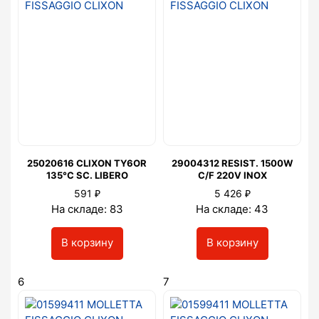
25020616 CLIXON TY6OR
29004312 RESIST. 1500W
135°C SC. LIBERO
C/F 220V INOX
₽
₽
591
5 426
На складе: 83
На складе: 43
В корзину
В корзину
6
7