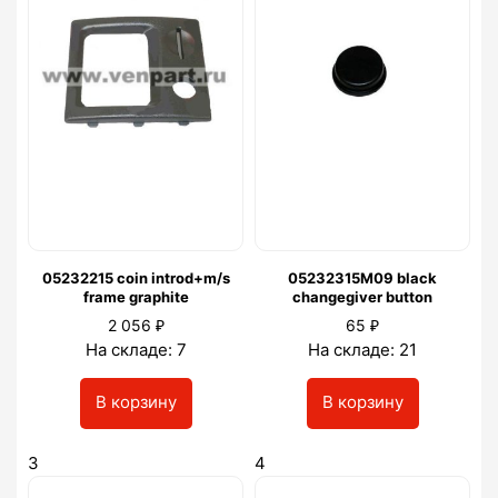
05232215 coin introd+m/s
05232315M09 black
frame graphite
changegiver button
₽
₽
2 056
65
На складе: 7
На складе: 21
В корзину
В корзину
3
4