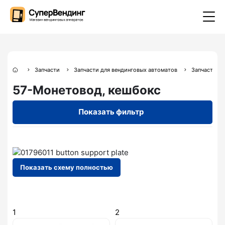
Запчасти
Запчасти для вендинговых автоматов
Запчасти дл
57-Монетовод, кешбокс
Показать фильтр
Показать схему полностью
1
2