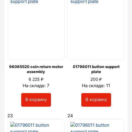
96065520 coin return motor
01796011 button support
assembly
plate
₽
₽
6 225
200
На складе: 7
На складе: 11
В корзину
В корзину
23
24