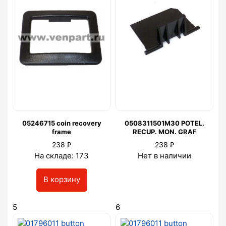
05246715 coin recovery
0508311501M30 POTEL.
frame
RECUP. MON. GRAF
₽
₽
238
238
На складе: 173
Нет в наличии
В корзину
5
6