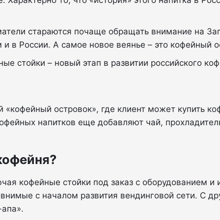
фе. Характерно то, что «история» этого напитка в Р
тели стараются почаще обращать внимание на Запа
 и в России. А самое новое веянье – это кофейный 
е стойки – новый этап в развитии российского коф
 «кофейный островок», где клиент может купить коф
кофейных напитков еще добавляют чай, прохладитель
кофейня?
чая кофейные стойки под заказ с оборудованием и 
авнимые с началом развития вендинговой сети. С др
-апа».