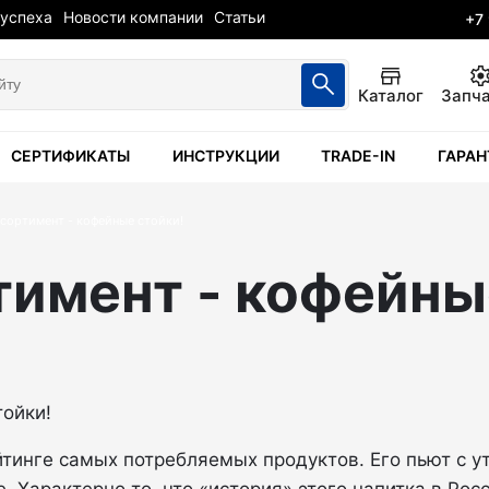
 успеха
Новости компании
Статьи
+7
Каталог
Запч
СЕРТИФИКАТЫ
ИНСТРУКЦИИ
TRADE-IN
ГАРАН
сортимент - кофейные стойки!
имент - кофейны
инге самых потребляемых продуктов. Его пьют с утр